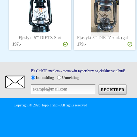
Fjøslykt 5''' DIETZ Sort
Fjøslykt 5''' DIETZ zink (galv/grå)
197,-
179,-
Bli ClubTF medlem - motta vårt nyhetsbrev og eksklusive tilbud!
Innmelding
Utmelding
Copyright © 2026 Topp Fritid - All rights reserved