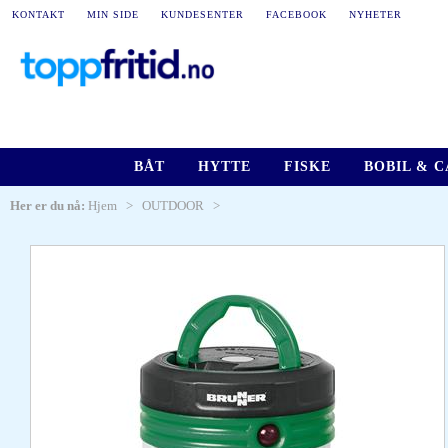
KONTAKT
MIN SIDE
KUNDESENTER
FACEBOOK
NYHETER
BÅT
HYTTE
FISKE
BOBIL & 
Her er du nå:
Hjem
>
OUTDOOR
>