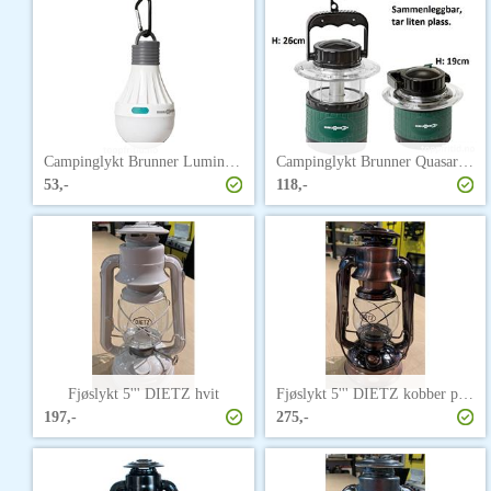
Campinglykt Brunner Lumina LED m/oppheng
Campinglykt Brunner Quasar LED 12
53,-
118,-
Fjøslykt 5''' DIETZ hvit
Fjøslykt 5''' DIETZ kobber patinert
197,-
275,-