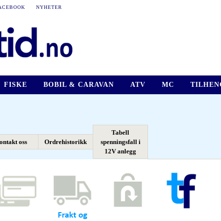
ACEBOOK
NYHETER
FISKE
BOBIL & CARAVAN
ATV
MC
TILHEN
Tabell
ontakt oss
Ordrehistorikk
spenningsfall i
12V anlegg