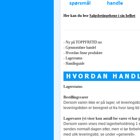
Her kan du lese
Salgsbetingelsene i sin helhet
-
Ny på TOPPFRITID.no
-
Gjennomføre handel
-
Hvordan finne produkter
-
Lagerstatus
-
Handleguide
Lagerstatus
Bestillingsvarer
Dersom varen ikke er på lager, vil leverings
leveringstiden er beregnet ut fra hvor lang ti
Lagervarer (vi viser kun antall for varer vi har p
Dersom varen vises med lagerbeholdning 1 eller
sendes normalt dagen etter, men vi tar forbeh
med ulik leveringstid, se under «generelt».