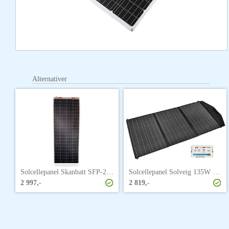
Alternativer
Solcellepanel Skanbatt SFP-270W
Solcellepanel Solveig 135W m/regulator
2 997,-
2 819,-