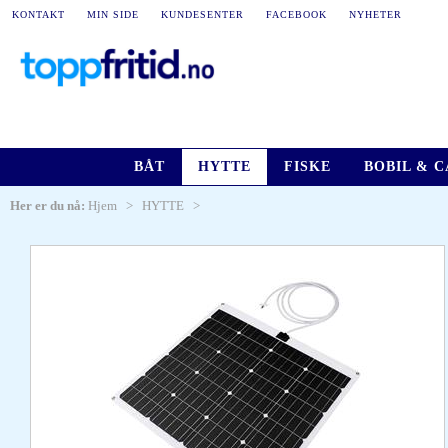
KONTAKT
MIN SIDE
KUNDESENTER
FACEBOOK
NYHETER
BÅT
HYTTE
FISKE
BOBIL & 
Her er du nå:
Hjem
>
HYTTE
>