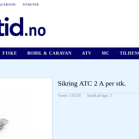
ACEBOOK
NYHETER
FISKE
BOBIL & CARAVAN
ATV
MC
TILHEN
Sikring ATC 2 A per stk.
Varenr:
135339
Antall på lager:
3