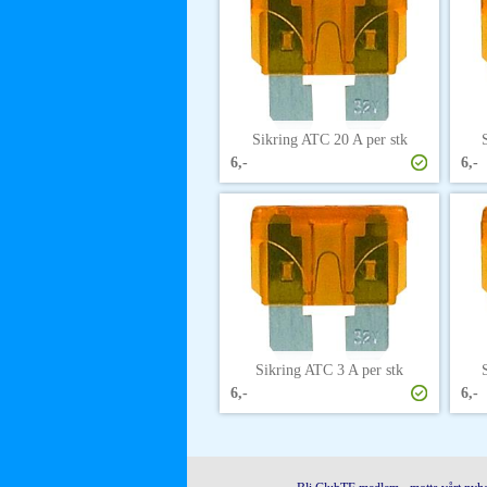
Sikring ATC 20 A per stk
6,-
6,-
Sikring ATC 3 A per stk
6,-
6,-