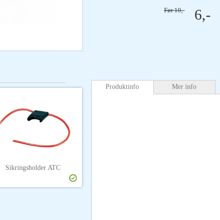
Før
10,-
6,-
Produktinfo
Mer info
Sikringsholder ATC