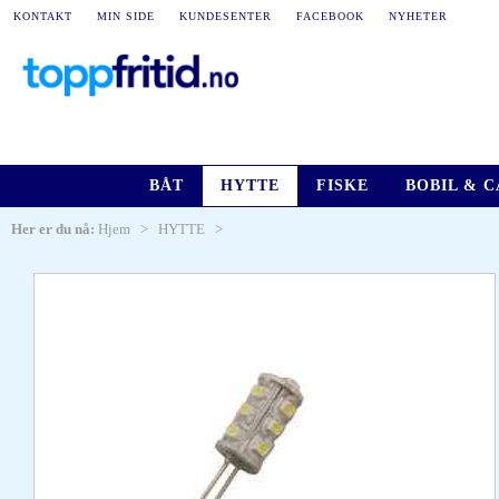
KONTAKT
MIN SIDE
KUNDESENTER
FACEBOOK
NYHETER
BÅT
HYTTE
FISKE
BOBIL & 
Her er du nå:
Hjem
>
HYTTE
>