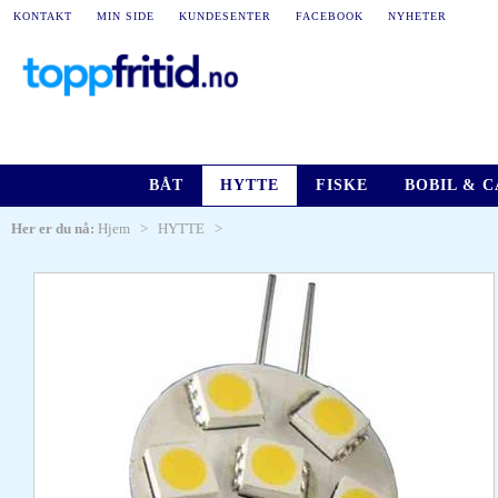
KONTAKT
MIN SIDE
KUNDESENTER
FACEBOOK
NYHETER
BÅT
HYTTE
FISKE
BOBIL & 
Her er du nå:
Hjem
>
HYTTE
>