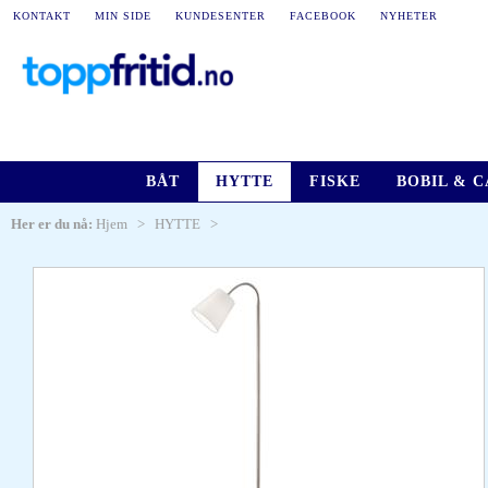
KONTAKT
MIN SIDE
KUNDESENTER
FACEBOOK
NYHETER
BÅT
HYTTE
FISKE
BOBIL & 
Her er du nå:
Hjem
>
HYTTE
>