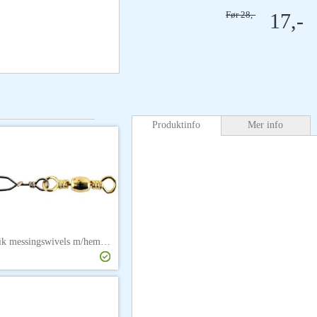
Før
28,-
17,-
Produktinfo
Mer info
Søvik messingswivels m/hempe str. 1/0