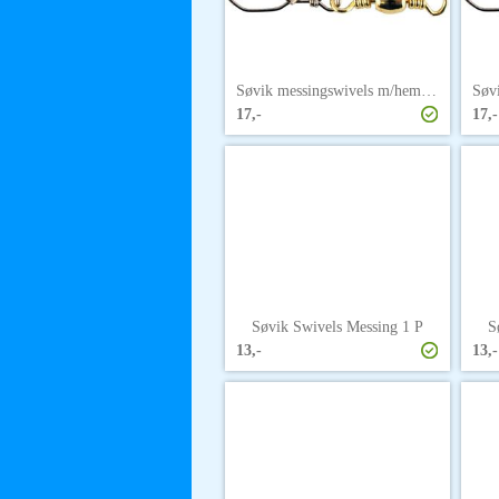
Søvik messingswivels m/hempe str. 6
17,-
17,-
Søvik Swivels Messing 1 P
S
13,-
13,-