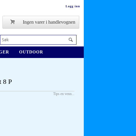
Logg inn
Ingen varer i handlevognen
GER
OUTDOOR
t 8 P
Tips en venn...