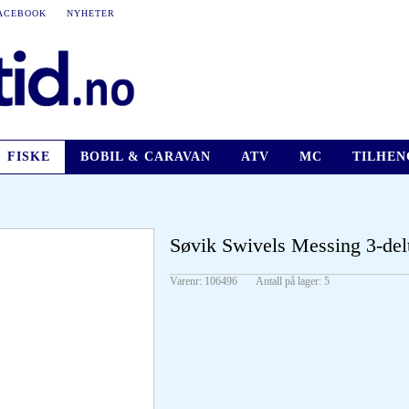
ACEBOOK
NYHETER
FISKE
BOBIL & CARAVAN
ATV
MC
TILHEN
Søvik Swivels Messing 3-del
Varenr:
106496
Antall på lager:
5