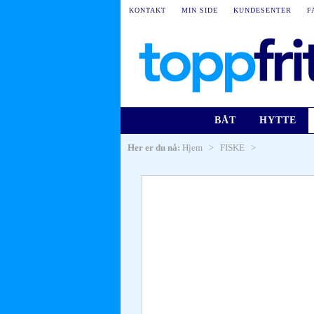
KONTAKT
MIN SIDE
KUNDESENTER
F
BÅT
HYTTE
Her er du nå:
Hjem
>
FISKE
>