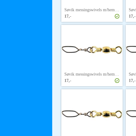
Søvik messingswivels m/hempe str. 1
17,-
17,-
Søvik messingswivels m/hempe str. 10
17,-
17,-