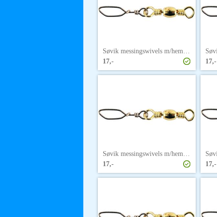
Søvik messingswivels m/hempe str. 10
17,-
17,-
Søvik messingswivels m/hempe str. 3/0
17,-
17,-