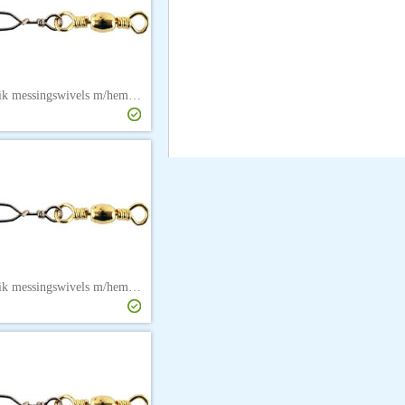
Søvik messingswivels m/hempe str. 12
Søvik messingswivels m/hempe str. 4