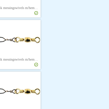
Søvik messingswivels m/hempe str. 1/0
Søvik messingswivels m/hempe str. 12