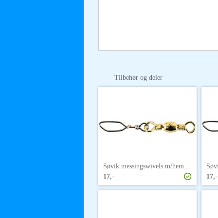
Tilbehør og deler
Søvik messingswivels m/hempe str. 1
17,-
17,-