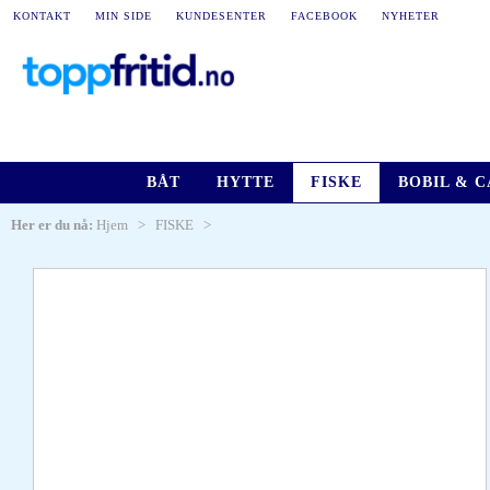
KONTAKT
MIN SIDE
KUNDESENTER
FACEBOOK
NYHETER
BÅT
HYTTE
FISKE
BOBIL & 
Her er du nå:
Hjem
>
FISKE
>