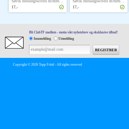
Søvik messingswivels m/hempe str. 3/0
Søvik messingswivels m/hempe str. 4
17,-
17,-
Bli ClubTF medlem - motta vårt nyhetsbrev og eksklusive tilbud!
Innmelding
Utmelding
Copyright © 2026 Topp Fritid - All rights reserved