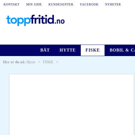
KONTAKT
MIN SIDE
KUNDESENTER
FACEBOOK
NYHETER
BÅT
HYTTE
FISKE
BOBIL & 
Her er du nå:
Hjem
>
FISKE
>