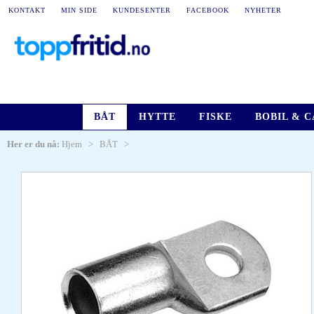
KONTAKT
MIN SIDE
KUNDESENTER
FACEBOOK
NYHETER
BÅT
HYTTE
FISKE
BOBIL & 
Her er du nå:
Hjem
>
BÅT
>