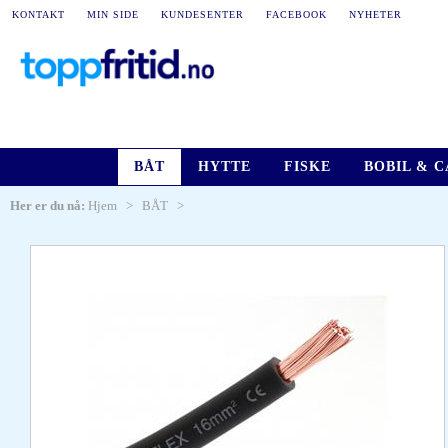
KONTAKT
MIN SIDE
KUNDESENTER
FACEBOOK
NYHETER
BÅT
HYTTE
FISKE
BOBIL & 
Her er du nå:
Hjem
>
BÅT
>