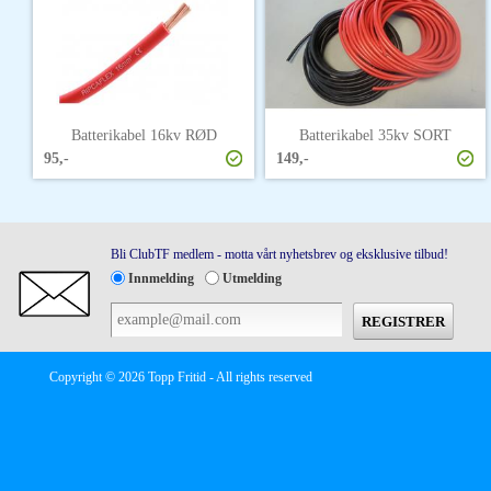
Batterikabel 16kv RØD
Batterikabel 35kv SORT
95,-
149,-
Bli ClubTF medlem - motta vårt nyhetsbrev og eksklusive tilbud!
Innmelding
Utmelding
Copyright © 2026 Topp Fritid - All rights reserved